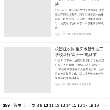
演
11月24日，重庆市新华技工学校举行秋季
新生军训汇报表演。同学们身着统一的迷
彩服，以整齐划一的步伐、铿锵有力的口
号，用实际行动展示了一周以来的训练成
果。
192
重庆新华电脑学校
校园狂欢购 重庆市新华技工
学校举行“双十一”电商节
11月11日下午，重庆市新华技工学校喷泉
广场上人声鼎沸，“激情11月 狂欢双十
一”校园电商节正在如火如荼地开展。活动
旨在丰富校园文化生活，提升电商专业学
生的实践能力和团队...
190
重庆新华电脑学校
389
首页
上一页
8
9
10
11
12
13
14
15
16
17
18
19
下一