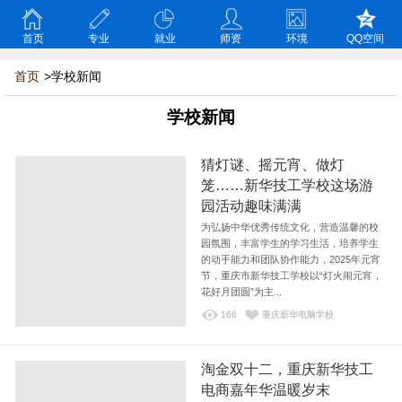
首页
专业
就业
师资
环境
QQ空间
首页
>学校新闻
学校新闻
猜灯谜、摇元宵、做灯
笼……新华技工学校这场游
园活动趣味满满
为弘扬中华优秀传统文化，营造温馨的校
园氛围，丰富学生的学习生活，培养学生
的动手能力和团队协作能力，2025年元宵
节，重庆市新华技工学校以“灯火闹元宵，
花好月团圆”为主...
166
重庆新华电脑学校
淘金双十二，重庆新华技工
电商嘉年华温暖岁末