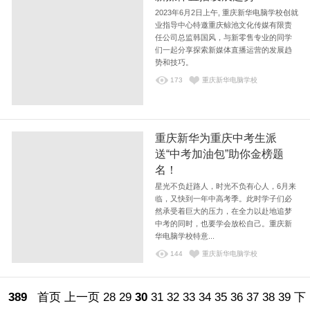
2023年6月2日上午, 重庆新华电脑学校创就
业指导中心特邀重庆鲸池文化传媒有限责
任公司总监韩国风，与新零售专业的同学
们一起分享探索新媒体直播运营的发展趋
势和技巧。
173
重庆新华电脑学校
重庆新华为重庆中考生派
送“中考加油包”助你金榜题
名！
星光不负赶路人，时光不负有心人，6月来
临，又快到一年中高考季。此时学子们必
然承受着巨大的压力，在全力以赴地追梦
中考的同时，也要学会放松自己。重庆新
华电脑学校特意...
144
重庆新华电脑学校
389
首页
上一页
28
29
30
31
32
33
34
35
36
37
38
39
下