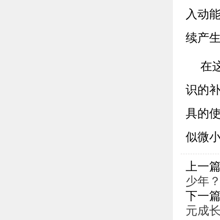
入动
续产
在
识的补
具的
似微
上一
少年
下一
元成