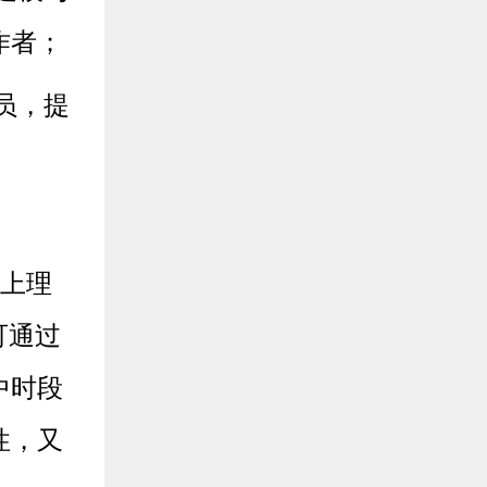
作者；
员，提
。
线上理
可通过
中时段
性，又