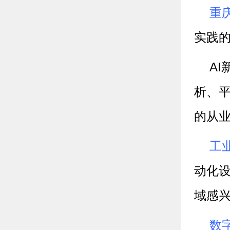
重
实践
A
析、
的从
工
动化
域感
数