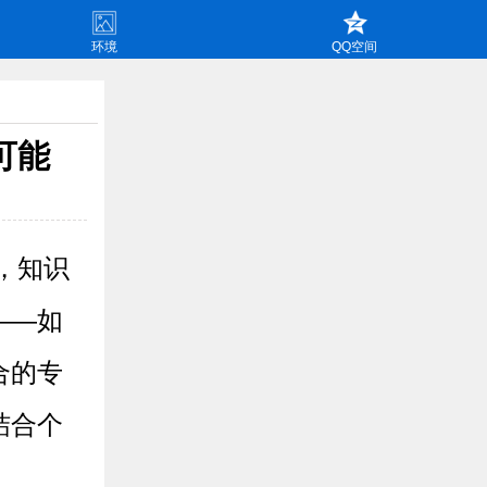
环境
QQ空间
可能
，知识
——如
合的专
结合个