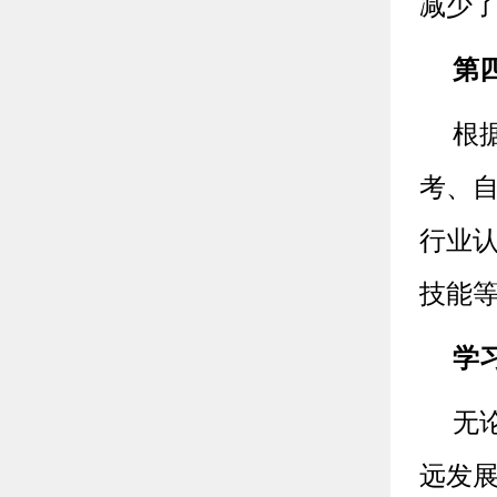
减少
第
根
考、
行业
技能
学
无
远发