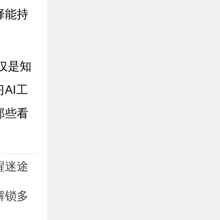
择能持
仅是知
AI工
那些看
。
醒迷途
解锁多