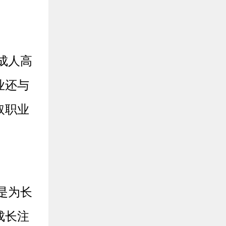
成人高
业还与
取职业
是为长
成长注