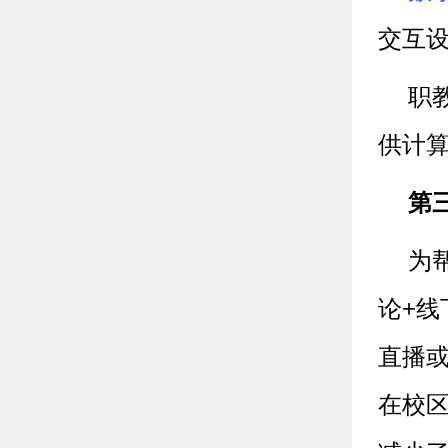
交互
职
供计
第
为
论+线
直播
在校