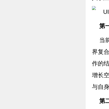
第
当
界复合
作的
增长
与自
第