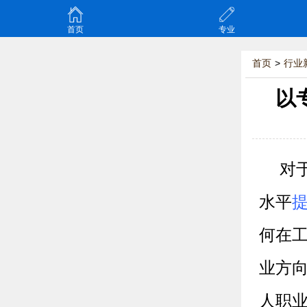
首页
专业
首页
>
行业
以
对
水平
何在
业方
人职