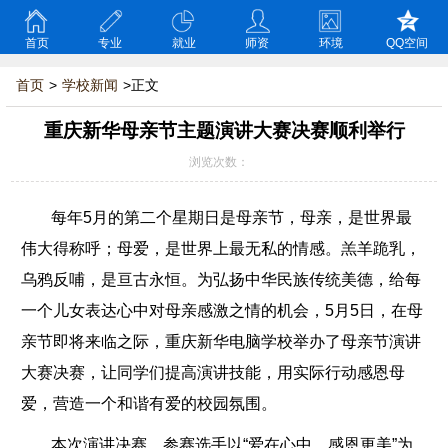
首页
专业
就业
师资
环境
QQ空间
首页
>
学校新闻
>正文
重庆新华母亲节主题演讲大赛决赛顺利举行
浏览次数：
每年5月的第二个星期日是母亲节，母亲，是世界最
伟大得称呼；母爱，是世界上最无私的情感。羔羊跪乳，
乌鸦反哺，是亘古永恒。为弘扬中华民族传统美德，给每
一个儿女表达心中对母亲感激之情的机会，5月5日，在母
亲节即将来临之际，重庆新华电脑学校举办了母亲节演讲
大赛决赛，让同学们提高演讲技能，用实际行动感恩母
爱，营造一个和谐有爱的校园氛围。
本次演讲决赛，参赛选手以“爱在心中，感恩更美”为